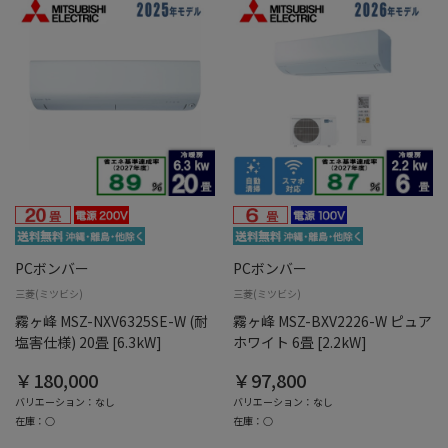
PCボンバー
PCボンバー
三菱(ミツビシ)
三菱(ミツビシ)
霧ヶ峰 MSZ-NXV6325SE-W (耐
霧ヶ峰 MSZ-BXV2226-W ピュア
塩害仕様) 20畳 [6.3kW]
ホワイト 6畳 [2.2kW]
￥180,000
￥97,800
バリエーション：なし
バリエーション：なし
在庫：○
在庫：○