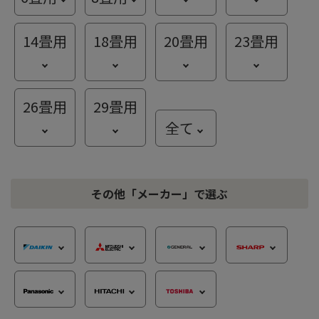
14
畳用
18
畳用
20
畳用
23
畳用
26
畳用
29
畳用
全て
その他「メーカー」
で選ぶ