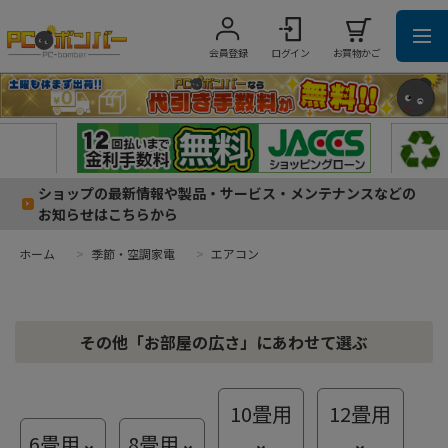
会員登録
ログイン
お買物かご
ショップの最新情報や製品・サービス・メンテナンスなどの
お知らせはこちらから
ホーム
>
季節・空調家電
>
エアコン
その他「お部屋の広さ」
にあわせて選ぶ
10
畳用
12
畳用
6
畳用
8
畳用