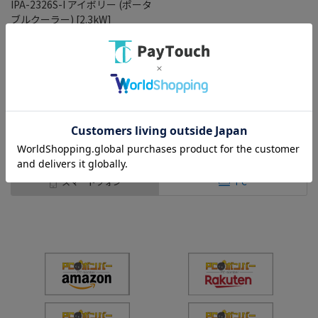
IPA-2326S-I アイボリー (ポータ
ブルクーラー) [2.3kW]
￥32,480
バリエーション：なし
在庫：○
（全
1
件
）
スマートフォン
PC