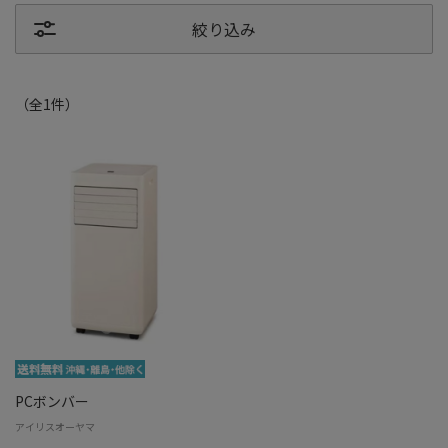
絞り込み
（全
1
件
）
PCボンバー
アイリスオーヤマ