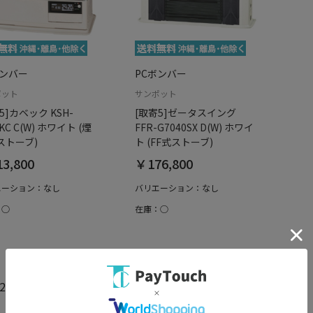
ボンバー
PCボンバー
ポット
サンポット
5]カベック KSH-
[取寄5]ゼータスイング
2KC C(W) ホワイト (煙
FFR-G7040SX D(W) ホワイ
ストーブ)
ト (FF式ストーブ)
3,800
￥176,800
エーション：なし
バリエーション：なし
：○
在庫：○
2件）