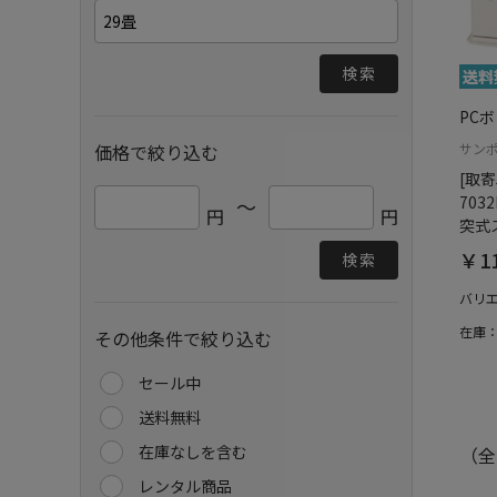
検索
PC
価格で絞り込む
サン
[取寄
703
～
円
円
突式
￥11
検索
バリ
在庫
その他条件で絞り込む
セール中
送料無料
在庫なしを含む
（全
レンタル商品