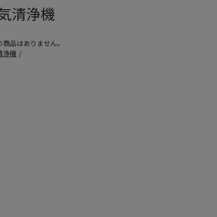
気清浄機
の商品はありません。
清浄機
/