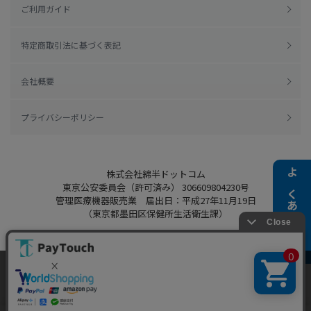
ご利用ガイド
特定商取引法に基づく表記
会社概要
プライバシーポリシー
株式会社綿半ドットコム
よくある質問
東京公安委員会（許可済み） 306609804230号
管理医療機器販売業 届出日：平成27年11月19日
（東京都墨田区保健所生活衛生課）
当ウェブサイトでは、お客様により良いサービス
Copyright 2022
Watahan.com Co., Ltd.
をご提供するため、クッキーを利用しています。
Powered by Watahan Partners Co., Ltd.
サイト利用を継続することにより、クッキーの使
同意する