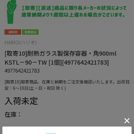
HARIO(ハリオ)
[取寄10]耐熱ガラス製保存容器・角900ml
KSTL－90－TW [1個][4977642421783]
4977642421783
[取寄10]取寄商品、在庫と納期をご注文後確認いたします。出荷目
安：6～10日(土・日・祝日 除く)
入荷未定
在庫：