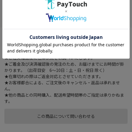
在庫がありません
お気に入り
透明で中身が見える耐熱ガラス製角型保存容器。電子レンジ・オ
ーブン・食洗機使用可能。保存はもちろん、調理の際や食器とし
てお使いいただけます。
★ご注文確認後に在庫状況をお調べいたします。
★ご着金及び決済確認後の発注のため、お届けまでにお時間が掛
かります。（出荷目安 6～10日：土・日・祝日 除く）
★在庫切れの際はご返金対応とさせていただきます。
★お客様都合による、ご注文後のキャンセル・返品は承れませ
ん。
★他の商品との同時購入、配送希望時間帯のご指定は承りかねま
す。
この商品について問い合わせる