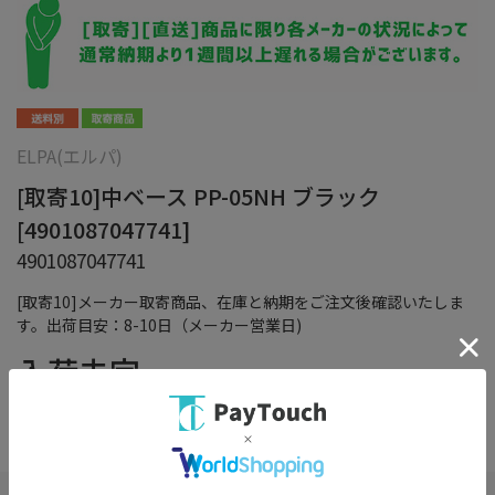
ELPA(エルパ)
[取寄10]中ベース PP-05NH ブラック
[4901087047741]
4901087047741
[取寄10]メーカー取寄商品、在庫と納期をご注文後確認いたしま
す。出荷目安：8-10日（メーカー営業日)
入荷未定
（税込）
在庫：
×