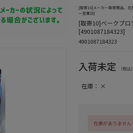
[取寄10]メーカー取寄商品、
ー営業日)
[取寄10]ベークプロソ
[4901087184323]
4901087184323
入荷未定
（税込
在庫：
×
在庫がありません