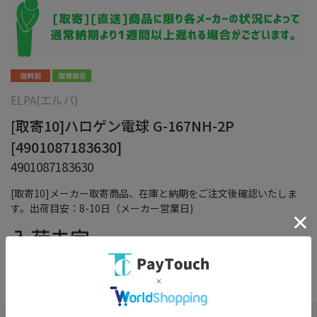
ELPA(エルパ)
[取寄10]ハロゲン電球 G-167NH-2P
[4901087183630]
4901087183630
[取寄10]メーカー取寄商品、在庫と納期をご注文後確認いたしま
す。出荷目安：8-10日（メーカー営業日)
入荷未定
（税込）
在庫：
×