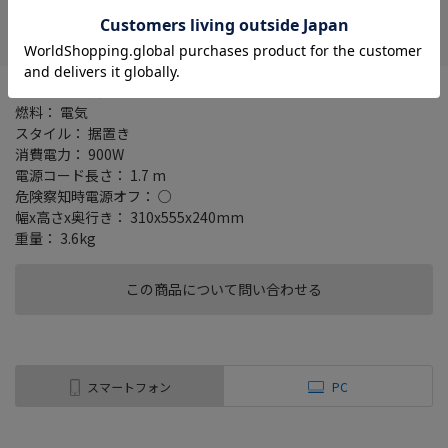
在庫がありません
お気に入り
タイプ： 石英管ヒーター
燃料： 電気
スタイル： 据置き
消費電力： 900W
電源コード長さ： 1.7 m
危険察知時電源オフ： ○
幅x高さx奥行き： 310x555x240mm
重量： 3.6kg
この商品について問い合わせる
スマートフォン
PC