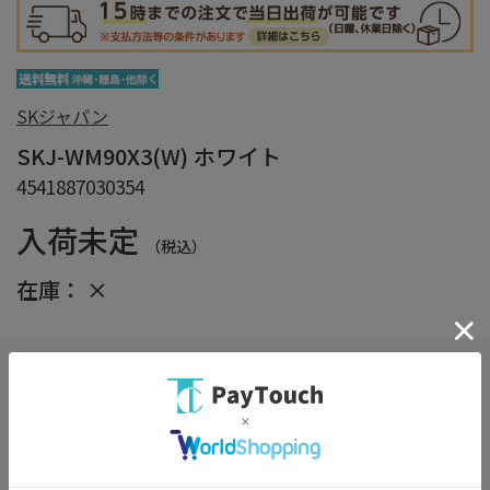
SKジャパン
SKJ-WM90X3(W) ホワイト
4541887030354
入荷未定
（税込）
在庫：
×
しっかり梱包サービス
（※選択必須）
詳細
※商品の箱をエアクッションで保護し損傷を防ぎます。