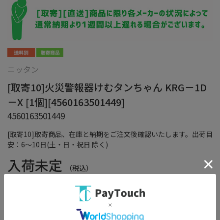
ニッタン
[取寄10]火災警報器けむタンちゃん KRG－1D
－X [1個][4560163501449]
4560163501449
[取寄10]取寄商品、在庫と納期をご注文後確認いたします。出荷目
安：6～10日(土・日・祝日 除く)
入荷未定
（税込）
在庫：