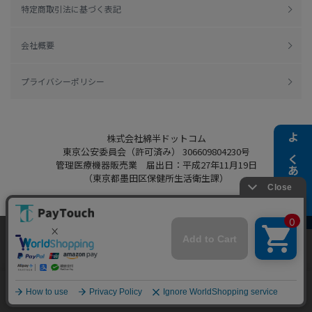
特定商取引法に基づく表記
会社概要
プライバシーポリシー
株式会社綿半ドットコム
よくある質問
東京公安委員会（許可済み） 306609804230号
管理医療機器販売業 届出日：平成27年11月19日
（東京都墨田区保健所生活衛生課）
当ウェブサイトでは、お客様により良いサービス
Copyright 2022
Watahan.com Co., Ltd.
をご提供するため、クッキーを利用しています。
Powered by Watahan Partners Co., Ltd.
サイト利用を継続することにより、クッキーの使
同意する
用に同意するものとします。詳細については「
詳
細はこちら
」をご覧ください。
ホーム
探す
マイページ
お買物かご
カテゴリ