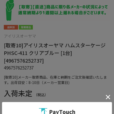
アイリスオーヤマ
[取寄10]アイリスオーヤマ ハムスターケージ
PHSC-411 クリアブルー [1台]
[4967576252737]
4967576252737
[取寄10]メーカー取寄商品、在庫と納期をご注文後確認いたしま
す。出荷目安：8-10日（メーカー営業日)
入荷未定
（税込）
在庫：
×