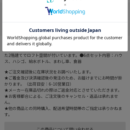
在庫がありません
お気に入り
透明パネルと大きなクリア窓でハムスターの様子が観察しやすい
楽しい6点セットです。側面ワイヤーで通気性抜群です。広々とし
た2階建てでロフト空間が付いています。●6点セット内容：ハウ
ス、ハシゴ、給水ボトル、まわし車、食器
★ご注文確認後に在庫状況をお調べいたします。
★ご着金及び決済確認後の発注のため、お届けまでにお時間が掛
かります。（出荷目安：6-10営業日）
★メーカー在庫品切れの際はご返金対応とさせていただきます。
★お客様都合による、ご注文後のキャンセル・返品は承れませ
ん。
★他の商品との同時購入、配送希望時間帯のご指定は承りかねま
す。
この商品について問い合わせる