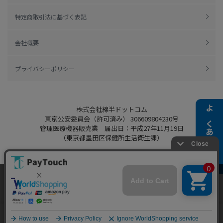
特定商取引法に基づく表記
会社概要
プライバシーポリシー
株式会社綿半ドットコム
よくある質問
東京公安委員会（許可済み） 306609804230号
管理医療機器販売業 届出日：平成27年11月19日
（東京都墨田区保健所生活衛生課）
当ウェブサイトでは、お客様により良いサービス
Copyright 2022
Watahan.com Co., Ltd.
をご提供するため、クッキーを利用しています。
Powered by Watahan Partners Co., Ltd.
サイト利用を継続することにより、クッキーの使
同意する
用に同意するものとします。詳細については「
詳
細はこちら
」をご覧ください。