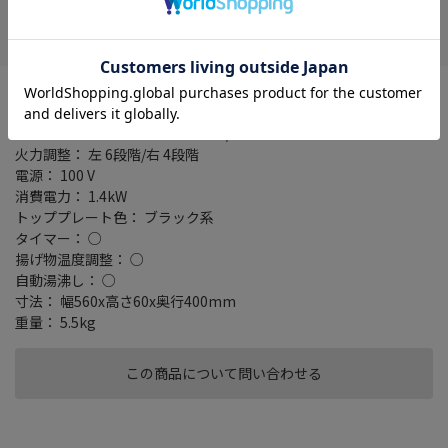
在庫がありません
お気に入り
設置タイプ： 据え置き
ヒーター： 2 口
火力： 左 約100W相当～約1400W/右 約100W相当～約700W
火力調整： 左 6段階/右 4段階
電源： 100 V
消費電力： 1.4kW
トッププレート色： ブラック系
タイマー： ○
揚げ物温度調整： ○
自動湯沸し： ○
寸法： 幅560x高さ60x奥行400mm
重量： 5.5kg
この商品について問い合わせる