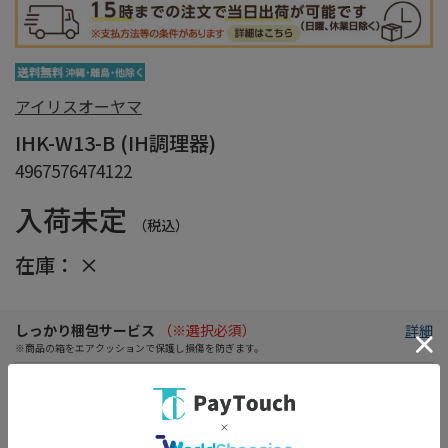
アイリスオーヤマ
IHK-W13-B (IH調理器)
4967576474122
入荷未定
（税込）
在庫：
×
しっかり梱包サービス
（※選択必須）
詳細
※商品の箱をエアクッションで保護し損傷を防ぎます。