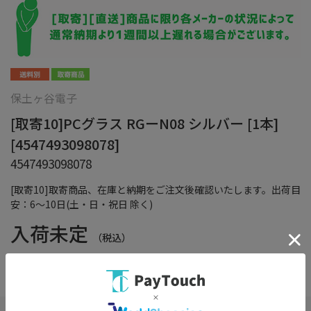
保土ヶ谷電子
[取寄10]PCグラス RGーN08 シルバー [1本]
[4547493098078]
4547493098078
[取寄10]取寄商品、在庫と納期をご注文後確認いたします。出荷目
安：6～10日(土・日・祝日 除く)
入荷未定
（税込）
在庫：