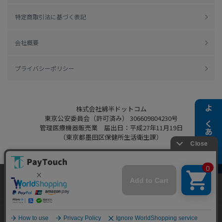
特定商取引法に基づく表記
会社概要
プライバシーポリシー
株式会社綿半ドットコム
よくある質問
東京公安委員会（許可済み） 306609804230号
管理医療機器販売業 届出日：平成27年11月19日
（東京都墨田区保健所生活衛生課）
当ウェブサイトでは、お客様により良いサービス
Copyright 2022
Watahan.com Co., Ltd.
をご提供するため、クッキーを利用しています。
Powered by Watahan Partners Co., Ltd.
サイト利用を継続することにより、クッキーの使
同意する
用に同意するものとします。詳細については「
詳
細はこちら
」をご覧ください。