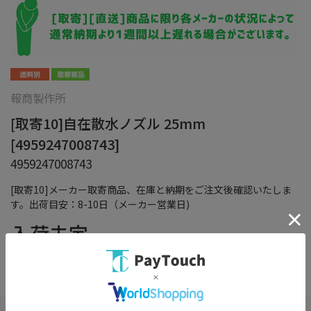
報商製作所
[取寄10]自在散水ノズル 25mm
[4959247008743]
4959247008743
[取寄10]メーカー取寄商品、在庫と納期をご注文後確認いたしま
す。出荷目安：8-10日（メーカー営業日)
入荷未定
在庫：
×