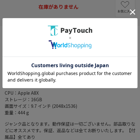
在庫がありません
お気に入り
バッテリーの充電及び動作が不安定
【付属品】全てあり
※上記以外のものは付属いたしません
【商品グレード】ジャンク品
キャリア：au
ネットワーク制限：●：ネットワーク利用制限の対象外です。
OS：iOS 8.1
CPU：Apple A8X
ストレージ：16GB
画面サイズ：9.7 インチ (2048x1536)
重量：444 g
ジャンク品となります。動作保証は一切ございません。部品取りな
どにオススメです。保証、返品などは全てお断りいたします。【付
属品】全てあり