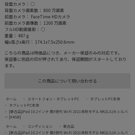
背面カメラ： ○
背面カメラ画素数： 800 万画素
前面カメラ： FaceTime HDカメラ
前面カメラ画像数： 1200 万画素
フルHD動画撮影： ○
重量： 487 g
幅x高さx奥行： 174.1x7.5x250.6mm
こちらの商品は特価品につき、メーカー保証のみの対応です。
保証書に他店の印が押されてあり、保証期間がスタートしており
ます。
この商品について問い合わせる
ホーム
>
スマートフォン・タブレットPC
>
タブレットPC本体
>
タブレットPC本体
>
[新古品]iPad 10.2インチ 第9世代 Wi-Fi 2021年秋モデル MK2L3J/A シルバ
ー [64GB]
ホーム
>
コンディション
>
新古品
>
[新古品]iPad 10.2インチ 第9世代 Wi-Fi 2021年秋モデル MK2L3J/A シルバ