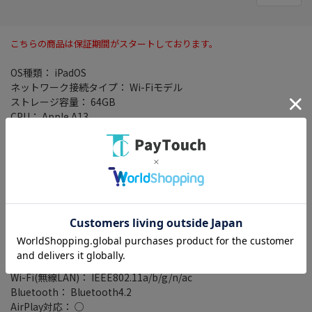
こちらの商品は保証期間がスタートしております。
OS種類： iPadOS
ネットワーク接続タイプ： Wi-Fiモデル
ストレージ容量： 64GB
CPU： Apple A13
CPUスコア： 未調査
マイク： ○
生体認証： 指紋認証
センサー： 加速度センサー/3軸ジャイロ/環境光センサー/デジタル
コンパス/気圧計
バッテリー性能： リチウムポリマー/Wi-Fi通信 10時間/ビデオ再生
10時間/オーディオ再生 10時間
画面サイズ： 10.2 インチ
パネル種類： IPS
画面解像度： 2160x1620
Wi-Fi(無線LAN)： IEEE802.11a/b/g/n/ac
Bluetooth： Bluetooth4.2
AirPlay対応： ○