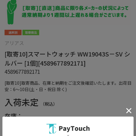
アリアス
[取寄10]スマートウォッチ WW19043S－SV シ
ルバー [1個][4589677892171]
4589677892171
[取寄10]取寄商品、在庫と納期をご注文後確認いたします。出荷目
安：6～10日(土・日・祝日 除く)
入荷未定
（税込）
在庫：