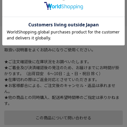
在庫がありません
お気に入り
スポーツ測定、睡眠、ストレス計測など各種健康モニタリングま
で幅広く対応するエントリーモデル。
取扱い説明書をよくお読みになりご使用ください。
★ご注文確認後に在庫状況をお調べいたします。
★ご着金及び決済確認後の発注のため、お届けまでにお時間が掛
かります。（出荷目安 6～10日：土・日・祝日 除く）
★在庫切れの際はご返金対応とさせていただきます。
★お客様都合による、ご注文後のキャンセル・返品は承れませ
ん。
★他の商品との同時購入、配送希望時間帯のご指定は承りかねま
す。
この商品について問い合わせる