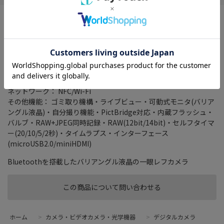
タイプ： 一眼レフ
レンズマウント： ニコンFマウント
有効画素数： 2416万画素
連写撮影： 5 コマ/秒
記録メディア： SDHC/SD/SDXC
HD出力： フルHD
動画記録画素数： 1920x1080
ネットワーク： NFC/Wi-Fi
その他機能： ゴミ取り機構・ライブビュー・可動式モニタ(バリア
ングル液晶)・自分撮り機能・PictBridge対応・内蔵フラッシュ・
バルブ・RAW+JPEG同時記録・RAW(12bit/14bit)・セルフタイマ
ー(20/10/5/2秒)・タイムラプス・インターフェース
(microUSB2.0/miniHDMI)
Bluetoothを搭載したバリアングル液晶の一眼レフカメラ
この商品について問い合わせる
ホーム
>
カメラ・ビデオカメラ・光学機器
>
デジタルカメラ