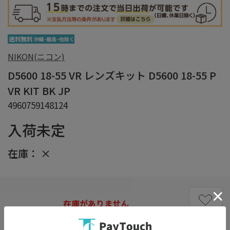
NIKON(ニコン)
D5600 18-55 VR レンズキット D5600 18-55 P
VR KIT BK JP
4960759148124
入荷未定
在庫：
×
在庫がありません
お気に入り