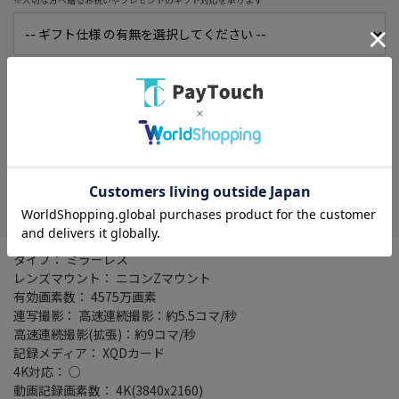
初期不良保証期間延長サービス
詳細
※1か月に延長！買ってすぐに使えなくても安心！
在庫がありません
お気に入り
タイプ： ミラーレス
レンズマウント： ニコンZマウント
有効画素数： 4575万画素
連写撮影： 高速連続撮影：約5.5コマ/秒
高速連続撮影(拡張)：約9コマ/秒
記録メディア： XQDカード
4K対応： ○
動画記録画素数： 4K(3840x2160)