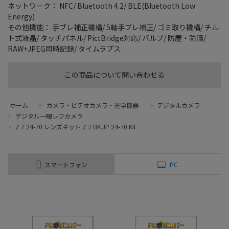
ネットワーク： NFC/ Bluetooth 4.2/ BLE(Bluetooth Low
Energy)
その他機能： 手ブレ補正機構/ 5軸手ブレ補正/ ゴミ取り機構/ チル
ト式液晶/ タッチパネル/ PictBridge対応/ バルブ/ 防塵・防滴/
RAW+JPEG同時記録/ タイムラプス
この商品について問い合わせる
ホーム
>
カメラ・ビデオカメラ・光学機器
>
デジタルカメラ
>
デジタル一眼レフカメラ
>
Z 7 24-70 レンズキット Z 7 BK JP 24-70 Kit
スマートフォン
PC