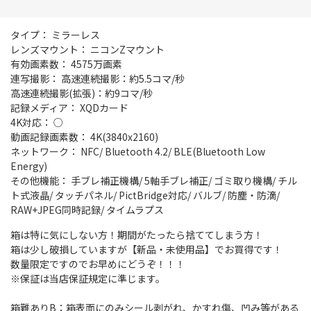
タイプ： ミラーレス
レンズマウント： ニコンZマウント
有効画素数： 4575万画素
連写撮影： 高速連続撮影：約5.5コマ/秒
高速連続撮影(拡張)：約9コマ/秒
記録メディア： XQDカード
4K対応： ○
動画記録画素数： 4K(3840x2160)
ネットワーク： NFC/ Bluetooth 4.2/ BLE(Bluetooth Low
Energy)
その他機能： 手ブレ補正機構/ 5軸手ブレ補正/ ゴミ取り機構/ チル
ト式液晶/ タッチパネル/ PictBridge対応/ バルブ/ 防塵・防滴/
RAW+JPEG同時記録/ タイムラプス
箱は特に気にしない方！期間がたったら捨ててしまう方！
箱は少し破損していますが【新品・未使用品】でお買得です！
数量限定ですのでお早めにどうぞ！！！
※保証は当店保証規定に準じます。
箱難ありB：箱表面にのみシール剥がれ、かすれ傷、凹み等がある