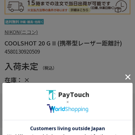
NIKON(ニコン)
COOLSHOT 20 G II (携帯型レーザー距離計)
4580130920509
入荷未定
（税込）
在庫：
×
在庫がありません
お気に入り