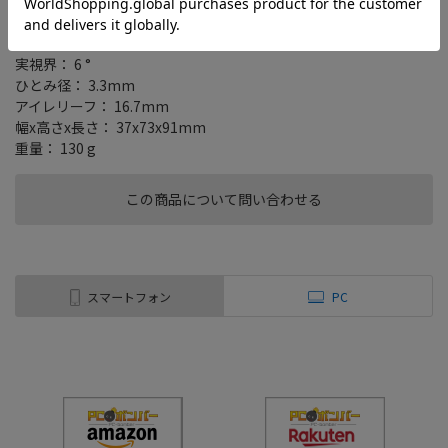
測定範囲： 5～730m
倍率： 6倍
対物レンズ有効径： 20mm
実視界： 6 °
ひとみ径： 3.3mm
アイレリーフ： 16.7mm
幅x高さx長さ： 37x73x91mm
重量： 130 g
この商品について問い合わせる
スマートフォン
PC