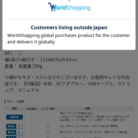
タイムラプス： ○
顔認識： ○
AF自動追尾機能： ○
手ブレ補正機構： レンズシフト方式/電子式
セルフタイマー： 10/5/2秒
Wi-Fi： ○
Bluetooth対応(常時接続)： ○
PictBridge対応： ○
NFC： ○
幅x高さx奥行き： 113x66.5x39.9mm
重量： 総重量 299g
※細かなキズ・コスレなどがございますが、比較的キレイな中古
品です。【付属品】本体、ACアダプター、USBケーブル、ストラ
ップ、マニュアル