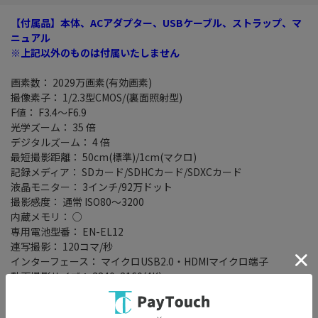
【付属品】本体、ACアダプター、USBケーブル、ストラップ、マ
ニュアル
※上記以外のものは付属いたしません
画素数： 2029万画素(有効画素)
撮像素子： 1/2.3型CMOS/(裏面照射型)
F値： F3.4～F6.9
光学ズーム： 35 倍
デジタルズーム： 4 倍
最短撮影距離： 50cm(標準)/1cm(マクロ)
記録メディア： SDカード/SDHCカード/SDXCカード
液晶モニター： 3インチ/92万ドット
撮影感度： 通常 ISO80～3200
内蔵メモリ： ○
専用電池型番： EN-EL12
連写撮影： 120コマ/秒
インターフェース： マイクロUSB2.0・HDMIマイクロ端子
動画撮影サイズ： 3840x2160(4K)
自分撮り機能： ○
チルト液晶： ○