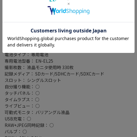
撮像素子： APS-C/23.5mm×15.7mm/CMOS
撮影感度： 標準 ISO100～51200/拡張 ISO102400相当・204800相
当
記録フォーマット： JPEG/RAW(NEF)
連写撮影： 高速連続撮影 約5コマ/秒/高速連続撮影(拡張) 約11コ
マ/秒
シャッタースピード： 1/4000～30秒
液晶モニター： 3型(インチ)/104万ドット
電池タイプ： 専用電池
専用電池型番： EN-EL25
撮影枚数： 液晶モニタ使用時 330枚
記録メディア： SDカード/SDHCカード/SDXCカード
スロット： シングルスロット
自分撮り機能： ○
タッチパネル： ○
タイムラプス： ○
ライブビュー： ○
可動式モニタ： バリアングル液晶
USB充電： ○
RAW+JPEG同時記録： ○
バルブ： ○