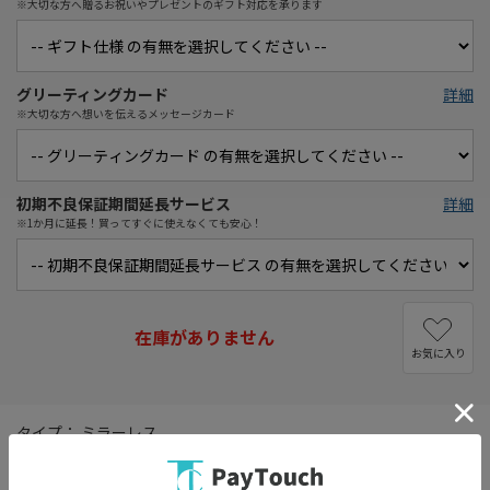
※大切な方へ贈るお祝いやプレゼントのギフト対応を承ります
グリーティングカード
詳細
※大切な方へ想いを伝えるメッセージカード
初期不良保証期間延長サービス
詳細
※1か月に延長！買ってすぐに使えなくても安心！
在庫がありません
お気に入り
タイプ： ミラーレス
レンズマウント： ニコンZマウント
画素数： 2151万画素(総画素)/2088万画素(有効画素)