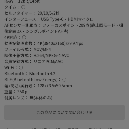
RAW： 12bit/14bit
タイム： ○
セルフタイマー： 20/10/5/2秒
インターフェース： USB Type-C・HDMIマイクロ
AFセンサー測距点： フォーカスポイント209点(静止画モード・撮
像範囲DX・シングルポイントAF時)
4K対応： ○
動画記録画素数： 4K(3840x2160)/29.97fps
ファイル形式： MOV/MP4
映像圧縮方式： H.264/MPEG-4 AVC
音声記録方式： リニアPCM/AAC
Wi-Fi： ○
Bluetooth： Bluetooth 4.2
BLE(BluetoothLow Energy)： ○
幅x高さx奥行き： 128x73.5x59.5mm
重量： 350 g
付属レンズ： 無(本体のみ)
この商品について問い合わせる