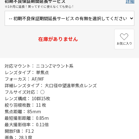
初期不良保証期間延長サービス
詳細
※1か月に延長！買ってすぐに使えなくても安心！
在庫がありません
お気に入り
対応マウント： ニコンZマウント系
レンズタイプ： 単焦点
フォーカス： AF/MF
詳細レンズタイプ： 大口径中望遠単焦点レンズ
フルサイズ対応： ○
レンズ構成： 10群15枚
絞り羽根枚数： 11 枚
焦点距離： 85mm
最短撮影距離： 0.85m
最大撮影倍率： 0.11倍
開放F値： F1.2
画角： 28.3 度