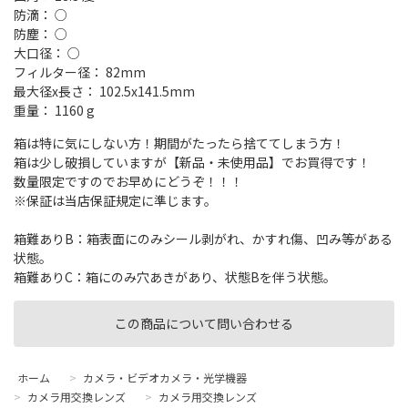
防滴： ○
防塵： ○
大口径： ○
フィルター径： 82mm
最大径x長さ： 102.5x141.5mm
重量： 1160 g
箱は特に気にしない方！期間がたったら捨ててしまう方！
箱は少し破損していますが【新品・未使用品】でお買得です！
数量限定ですのでお早めにどうぞ！！！
※保証は当店保証規定に準じます。
箱難ありB：箱表面にのみシール剥がれ、かすれ傷、凹み等がある
状態。
箱難ありC：箱にのみ穴あきがあり、状態Bを伴う状態。
この商品について問い合わせる
ホーム
>
カメラ・ビデオカメラ・光学機器
>
カメラ用交換レンズ
>
カメラ用交換レンズ