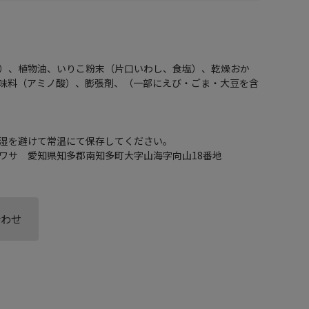
）、植物油、いりこ粉末（片口いわし、食塩）、乾燥おか
味料（アミノ酸）、膨張剤、（一部にえび・ごま・大豆を含
湿を避けて常温にて保存してください。
ワサ 愛知県知多郡南知多町大字山海字向山18番地
合わせ