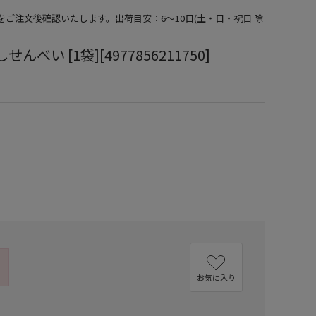
期をご注文後確認いたします。出荷目安：6～10日(土・日・祝日 除
んべい [1袋][4977856211750]
お気に入り