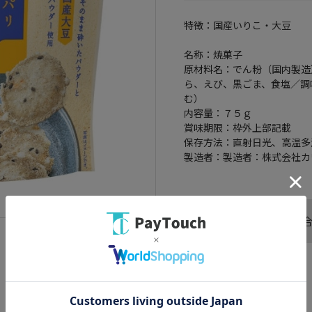
特徴：国産いりこ・大豆
名称：焼菓子
原材料名：でん粉（国内製造
ら、えび、黒ごま、食塩／調
む）
内容量：７５ｇ
賞味期限：枠外上部記載
保存方法：直射日光、高温多
製造者：製造者：株式会社カ
この商品へのお問い