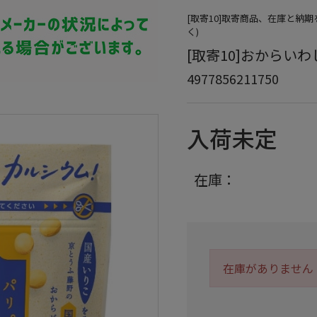
[取寄10]取寄商品、在庫と納
く)
[取寄10]おからいわしせ
4977856211750
入荷未定
在庫：
在庫がありません