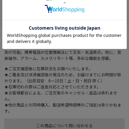
在庫がありません
お気に入り
携帯電話と専用アプリにて使用。ワールドタイムを搭載し、業界
でも少ないストレスモニタリング付き。血中酸素濃度測定、電話
着信、ＬＡＩＮ等の着信、歩数計、消費カロリー､心拍計などの計
測が可能。携帯電話の位置情報法にて天気・気温表示。他に、音
楽操作、アラーム、カメラリモート等、多彩な機能を搭載。
★ご注文確認後に在庫状況をお調べいたします。
★ご着金及び決済確認後の発注のため、お届けまでにお時間が掛
かります。（出荷目安 6～10日：土・日・祝日 除く）
★在庫切れの際はご返金対応とさせていただきます。
★お客様都合による、ご注文後のキャンセル・返品は承れませ
ん。
★他の商品との同時購入、配送希望時間帯のご指定は承りかねま
す。
この商品について問い合わせる