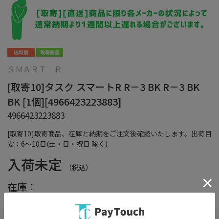
ＳＭＡＲＴ Ｒ
[取寄10]タスク スマートR R－3 BK R－3 BK
BK [1個][4966423223883]
4966423223883
[取寄10]取寄商品、在庫と納期をご注文後確認いたします。出荷目
安：6～10日(土・日・祝日 除く)
入荷未定
（税込）
在庫：