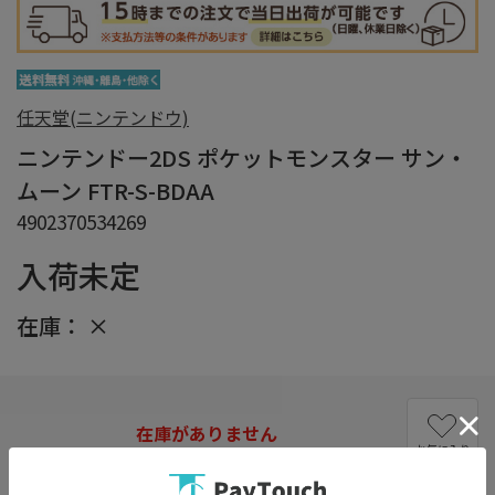
任天堂(ニンテンドウ)
ニンテンドー2DS ポケットモンスター サン・
ムーン FTR-S-BDAA
4902370534269
入荷未定
在庫：
×
在庫がありません
お気に入り