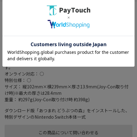
※クーポンプレゼントキャンペーンは対象外になります
※メーカーキャンペーン特典等はロットにより添付がない場合が
ございます。
タイプ： 据え置き/携帯ゲーム機
ストレージ容量： 32GB
入出力端子： USB Type-C端子 x1/ヘッドホンマイク端子
×1/microSD・microSDHC・microSDXCメモリーカードx1
ディスプレイサイズ： 6.2インチ
駆動時間(目安)： 約4.5～9時間
充電時間： 約3時間※本体をスリープして充電したときの時間で
す。
オンライン対応： ○
特別仕様： ○
サイズ： 縦102mm×横239mm×厚さ13.9mm(Joy-Con取り付
け時)※最大の厚さは28.4mm
重量： 約297g(Joy-Con取り付け時 約398g)
ダウンロード版「あつまれ どうぶつの森」をインストールした、
特別デザインのNintendo Switch本体一式
この商品について問い合わせる