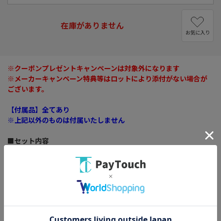
在庫がありません
お気に入り
※クーポンプレゼントキャンペーンは対象外になります
※メーカーキャンペーン特典等はロットにより添付がない場合が
ございます。
【付属品】全てあり
※上記以外のものは付属いたしません
■セット内容
Nintendo Switch Lite本体×1台
Nintendo Switch ACアダプター×1個
セーフティガイド×1枚
サイズ： 縦 91.1mm/横 208mm/厚さ 13.9mm
※アナログスティック先端からZL/ZR突起部分までの最大の厚さは
28.4mm
重さ： 約275g