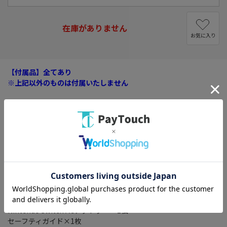
在庫がありません
お気に入り
【付属品】全てあり
※上記以外のものは付属いたしません
※クーポンプレゼントキャンペーンは対象外になります
※メーカーキャンペーン特典等はロットにより添付がない場合が
ございます。
■セット内容
Nintendo Switch本体×1台
Nintendo Switchドッグ×1個
Joy-Con(L)ネオンブルー×1本、Joy-Con(R)ネオンレッド×1本
Joy-Conストラップ ブラック×2個
Joy-Conグリップ×1個
HDMIケーブル(1.5m)×1本
Nintendo Switch ACアダプター×1個
セーフティガイド×1枚