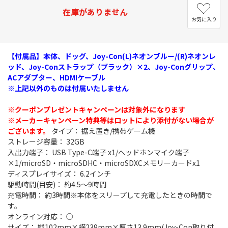
在庫がありません
お気に入り
【付属品】本体、ドッグ、Joy-Con(L)ネオンブルー/(R)ネオンレ
ッド、Joy-Conストラップ（ブラック）×2、Joy-Conグリップ、
ACアダプター、HDMIケーブル
※上記以外のものは付属いたしません
※クーポンプレゼントキャンペーンは対象外になります
※メーカーキャンペーン特典等はロットにより添付がない場合が
ございます。
タイプ： 据え置き/携帯ゲーム機
ストレージ容量： 32GB
入出力端子： USB Type-C端子 x1/ヘッドホンマイク端子
×1/microSD・microSDHC・microSDXCメモリーカードx1
ディスプレイサイズ： 6.2インチ
駆動時間(目安)： 約4.5～9時間
充電時間： 約3時間※本体をスリープして充電したときの時間で
す。
オンライン対応： ○
サイズ： 縦102mm×横239mm×厚さ13.9mm(Joy-Con取り付