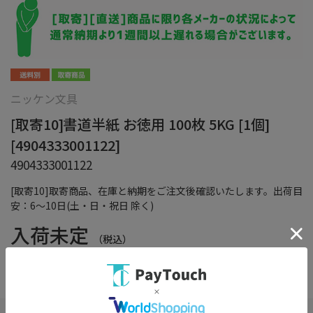
ニッケン文具
[取寄10]書道半紙 お徳用 100枚 5KG [1個]
[4904333001122]
4904333001122
[取寄10]取寄商品、在庫と納期をご注文後確認いたします。出荷目
安：6～10日(土・日・祝日 除く)
入荷未定
（税込）
在庫：