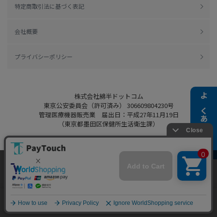
特定商取引法に基づく表記
会社概要
プライバシーポリシー
株式会社綿半ドットコム
よくある質問
東京公安委員会（許可済み） 306609804230号
管理医療機器販売業 届出日：平成27年11月19日
（東京都墨田区保健所生活衛生課）
当ウェブサイトでは、お客様により良いサービス
Copyright 2022
Watahan.com Co., Ltd.
をご提供するため、クッキーを利用しています。
Powered by Watahan Partners Co., Ltd.
サイト利用を継続することにより、クッキーの使
同意する
用に同意するものとします。詳細については「
詳
細はこちら
」をご覧ください。
ホーム
探す
マイページ
お買物かご
カテゴリ