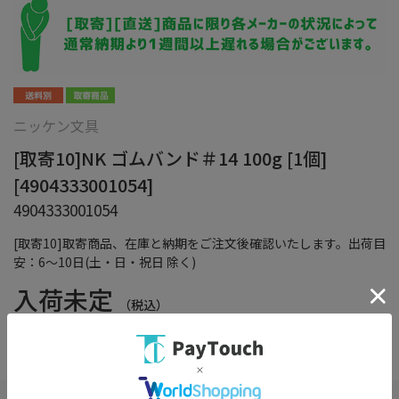
ニッケン文具
[取寄10]NK ゴムバンド＃14 100g [1個]
[4904333001054]
4904333001054
[取寄10]取寄商品、在庫と納期をご注文後確認いたします。出荷目
安：6～10日(土・日・祝日 除く)
入荷未定
（税込）
在庫：