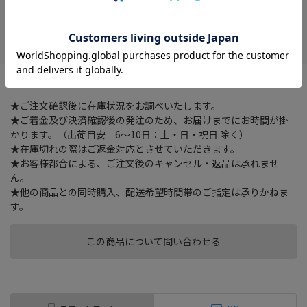
在庫がありません
お気に入り
グーンと伸びてパチッととまる
★ご注文確認後に在庫状況をお調べいたします。
★ご着金及び決済確認後の発注のため、お届けまでにお時間が掛
かります。（出荷目安 6～10日：土・日・祝日 除く）
★在庫切れの際はご返金対応とさせていただきます。
★お客様都合による、ご注文後のキャンセル・返品は承れませ
ん。
★他の商品との同時購入、配送希望時間帯のご指定は承りかねま
す。
この商品について問い合わせる