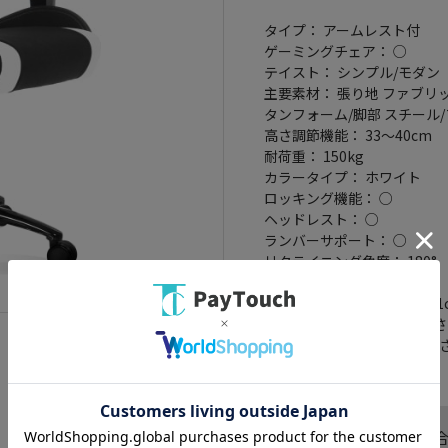
タイプ： アームレスト付
ゲーミングチェア： ○
テイスト： シンプル/モダン
主要素材： 張り地 ファブリッ
タンフォーム/脚部 スチール/
高さ調節機能： 33～40cm
耐荷重： 150kg
カラータイプ： ホワイト
ロッキング機能： ○
ヘッドレスト： ○
ランバーサポート： ○
リクライニング角度： 180°
重量： 25kg
寸法： 椅子の高さ 124～131
33～40cm/アームレスト高さ 
座面寸法： 幅39x奥行54x厚さ
この商品へのお問い