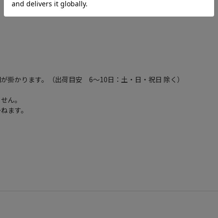
が掛かります。（出荷目安 6～10日：土・日・祝日 除く）
ません。
かねます。