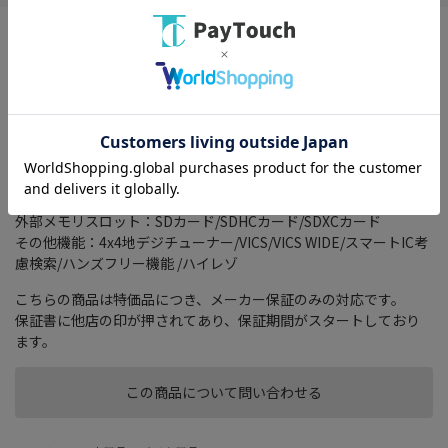
こちらの商品は保証期間がスタートしております。
こちらの商品は保証期間がスタートしております。
タイプ：一体型(2DIN)
画面サイズ：7 型
記録メディアタイプ：メモリ
TVチューナー：フルセグ(地デジ)
搭載プレーヤー：DVD/CD
外部メモリスロット：SDカード/SDHCカード/SDXCカード
その他機能：4x4地デジチューナー/VICS/VICS WIDE/スマートIC考
慮検索/ハンズフリー機能 /ハイレゾ
こちらの商品は特価品につき、メーカー保証のみの対応です。
保証書に他店の印が押されてあり、保証期間がスタートしており
ます。
この商品について問い合わせる