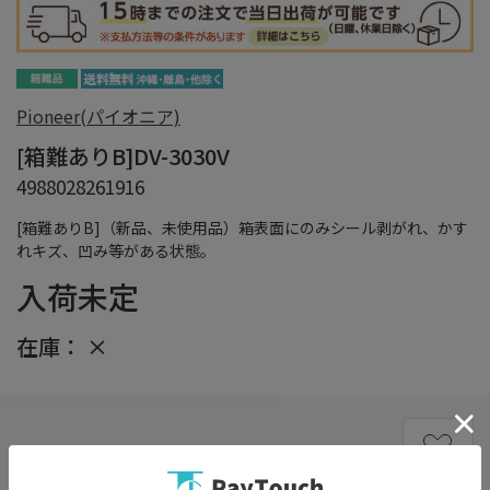
Pioneer(パイオニア)
[箱難ありB]DV-3030V
4988028261916
[箱難ありB]（新品、未使用品）箱表面にのみシール剥がれ、かす
れキズ、凹み等がある状態。
入荷未定
在庫：
×
在庫がありません
お気に入り