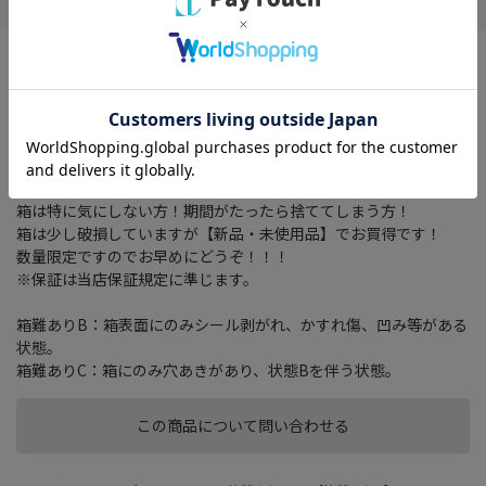
HDMIケーブルで簡単接続できるDVDプレーヤー
再生メディア： DVD/CD/USB
HDMI端子： ○
同軸デジタル音声出力： ○
プログレッシブ対応： ○
箱は特に気にしない方！期間がたったら捨ててしまう方！
箱は少し破損していますが【新品・未使用品】でお買得です！
数量限定ですのでお早めにどうぞ！！！
※保証は当店保証規定に準じます。
箱難ありB：箱表面にのみシール剥がれ、かすれ傷、凹み等がある
状態。
箱難ありC：箱にのみ穴あきがあり、状態Bを伴う状態。
この商品について問い合わせる