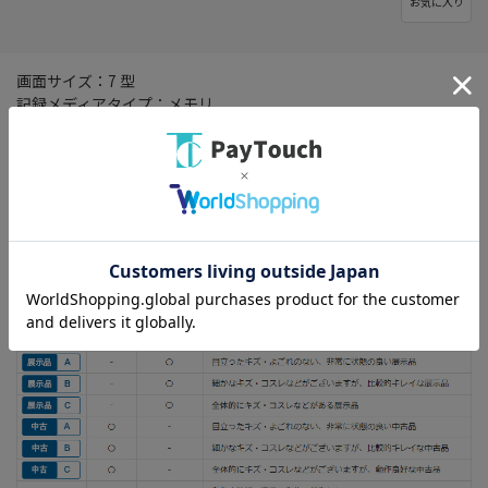
お気に入り
画面サイズ：7 型
記録メディアタイプ：メモリ
TVチューナー：フルセグ(地デジ)
搭載プレーヤー：DVD/CD
その他機能：/VICS/VICS WIDE/Bluetooth 3.0+EDR
・付属品の確認のみを行った未使用の開封品です。※開封されて
いる場合や箱がない、純正箱ではない場合がございます。