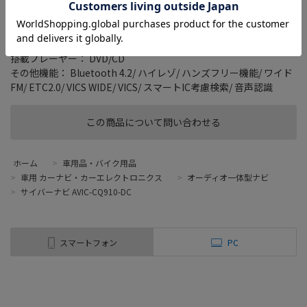
タイプ： ラージサイズモデル
画面サイズ： 9 型
記録メディアタイプ： メモリ
TVチューナー： フルセグ(地デジ)
搭載プレーヤー： DVD/CD
その他機能： Bluetooth 4.2/ ハイレゾ/ ハンズフリー機能/ ワイド
FM/ ETC2.0/ VICS WIDE/ VICS/ スマートIC考慮検索/ 音声認識
この商品について問い合わせる
ホーム
>
車用品・バイク用品
>
車用 カーナビ・カーエレクトロニクス
>
オーディオ一体型ナビ
>
サイバーナビ AVIC-CQ910-DC
スマートフォン
PC