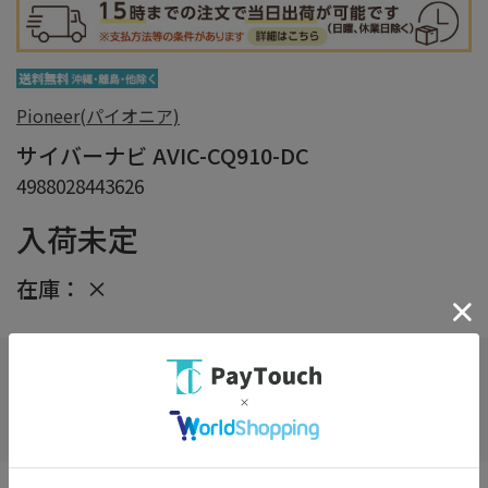
Pioneer(パイオニア)
サイバーナビ AVIC-CQ910-DC
4988028443626
入荷未定
在庫：
×
在庫がありません
お気に入り