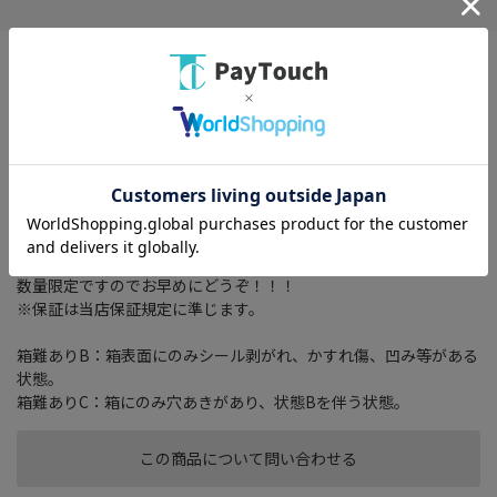
画面サイズ： 8 型
記録メディアタイプ： メモリ
TVチューナー： フルセグ(地デジ)
搭載プレーヤー： DVD/CD
その他機能： 4x4地デジチューナー/ VICS/ VICS WIDE/ スマートIC
考慮検索 / Bluetooth 4.1/ USB端子/ 外部メモリスロット
(SD/SDHC/SDXCカード)/ ハンズフリー機能/ 音声認識/ ハイレゾ
箱は特に気にしない方！期間がたったら捨ててしまう方！
箱は少し破損していますが【新品・未使用品】でお買得です！
数量限定ですのでお早めにどうぞ！！！
※保証は当店保証規定に準じます。
箱難ありB：箱表面にのみシール剥がれ、かすれ傷、凹み等がある
状態。
箱難ありC：箱にのみ穴あきがあり、状態Bを伴う状態。
この商品について問い合わせる