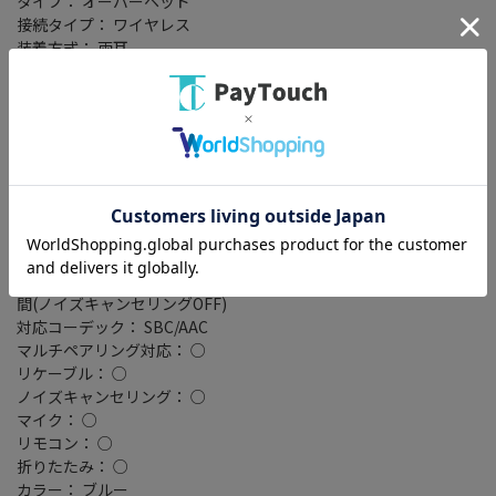
タイプ： オーバーヘッド
接続タイプ： ワイヤレス
装着方式： 両耳
構造： 密閉型(クローズド)
駆動方式： ダイナミック型
再生周波数帯域： 有線時 10Hz～28kHz/Bluetooth接続時 10Hz～
22kHz
ドライバサイズ： 40 mm
コード長： 1.2 m
充電端子： USB Type-C
ワイヤレス： Bluetooth
Bluetoothバージョン： Ver.5.0/Class2
連続再生時間： 最大20時間(ノイズキャンセリングON)/最大30時
間(ノイズキャンセリングOFF)
対応コーデック： SBC/AAC
マルチペアリング対応： ○
リケーブル： ○
ノイズキャンセリング： ○
マイク： ○
リモコン： ○
折りたたみ： ○
カラー： ブルー