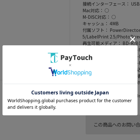
接続インターフェース： USB3
Mac対応： ○
M-DISC対応： ○
キャッシュ： 4MB
付属ソフト： PowerDirector 1
5/LabelPrint 2.5/PhotoDire
再生可能メディア： BD-R/BD-R D
ROM/DVD-R/DVD-RW/DVD-
録可能メディア： BD-R/BD-R DL
DL/DVD+R/DVD+R DL/DVD
書き込み速度： DVD-R書き込み
込み速度(16 倍速)/DVD+RW
書き込み速度(40 倍速)/CD-
重さ： 1100 g
幅x高さx奥行： 160x50x22
この商品へのお問い