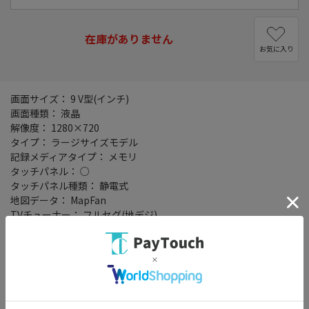
在庫がありません
お気に入り
画面サイズ： 9 V型(インチ)
画面種類： 液晶
解像度： 1280×720
タイプ： ラージサイズモデル
記録メディアタイプ： メモリ
タッチパネル： ○
タッチパネル種類： 静電式
地図データ： MapFan
TVチューナー： フルセグ(地デジ)
4x4地デジチューナー： ○
バックカメラ： 別売
Bluetooth： Bluetooth 4.2
ハイレゾ： ○
ハンズフリー機能： ○
ワイドFM： ○