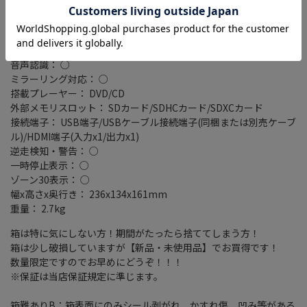
ETC2.0： ○
VICSWIDE： ○
VICS： ○
スマートIC考慮検索： ○
音声認識： ○
ミラーリング対応： ○
搭載プレーヤー： DVD/CD
外部メモリスロット： SDカード/SDHCカード/SDXCカード
接続端子： USB端子/USBケーブル接続端子(同梱または別売ケーブ
ル)/HDMI端子(入力x1/出力x1)
逆走検知・警告： ○
一時停止表示： ○
ゾーン30表示： ○
幅x高さx奥行き： 236x134x161mm
重量： 2.7kg
箱は特に気にしない方！期間がたったら捨ててしまう方！
箱は少し破損していますが【新品・未使用品】でお買得です！
数量限定ですのでお早めにどうぞ！！！
※保証は当店保証規定に準じます。
箱難ありB：箱表面にのみシール剥がれ、かすれ傷、凹み等がある