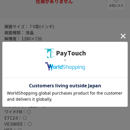
在庫がありません
お気に入り
画面サイズ： 7 V型(インチ)
画面種類： 液晶
解像度： 1280×720
タイプ： 180mmモデル
設置タイプ： 一体型(2DIN)
記録メディアタイプ： メモリ
タッチパネル： ○
タッチパネル種類： 静電式
地図データ： MapFan
TVチューナー： フルセグ(地デジ)
4x4地デジチューナー： ○
バックカメラ： 別売
Bluetooth： Bluetooth 4.2+EDR
ハンズフリー機能： ○
ワイドFM： ○
ETC2.0： ○
VICSWIDE： ○
VICS： ○