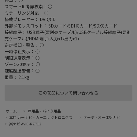
スマートIC考慮検索： ○
ミラーリング対応： ○
搭載プレーヤー： DVD/CD
外部メモリスロット： SDカード/SDHCカード/SDXCカード
接続端子： USB端子(要別売ケーブル)/USBケーブル接続端子(要別
売ケーブル)/HDMI端子(入力x1/出力x1)
逆走検知・警告： ○
一時停止表示： ○
制限速度表示： ○
ゾーン30表示： ○
速度超過警告： ○
重量： 2.1kg
この商品について問い合わせる
ホーム
>
車用品・バイク用品
>
車用 カーナビ・カーエレクトロニクス
>
オーディオ一体型ナビ
>
楽ナビ AVIC-RZ712