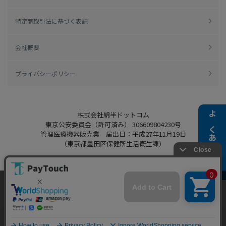
特定商取引法に基づく表記
会社概要
プライバシーポリシー
株式会社綿半ドットコム
よくある質問
東京公安委員会（許可済み） 306609804230号
管理医療機器販売業 届出日：平成27年11月19日
（東京都墨田区保健所生活衛生課）
当ウェブサイトでは、お客様により良いサービス
Copyright 2022
Watahan.com Co., Ltd.
をご提供するため、クッキーを利用しています。
Powered by Watahan Partners Co., Ltd.
サイト利用を継続することにより、クッキーの使
同意する
用に同意するものとします。詳細については「
詳