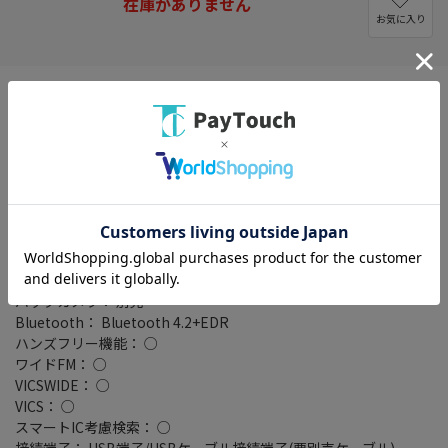
在庫がありません
お気に入り
画面サイズ： 7 V型(インチ)
画面種類： 液晶
解像度： 1280×720
タイプ： 180mmモデル
設置タイプ： 一体型(2DIN)
記録メディアタイプ： メモリ
タッチパネル： ○
タッチパネル種類： 静電式
地図データ： MapFan
TVチューナー： なし
バックカメラ： 別売
Bluetooth： Bluetooth 4.2+EDR
ハンズフリー機能： ○
ワイドFM： ○
VICSWIDE： ○
VICS： ○
スマートIC考慮検索： ○
接続端子： USB端子/USBケーブル接続端子(要別売ケーブル)