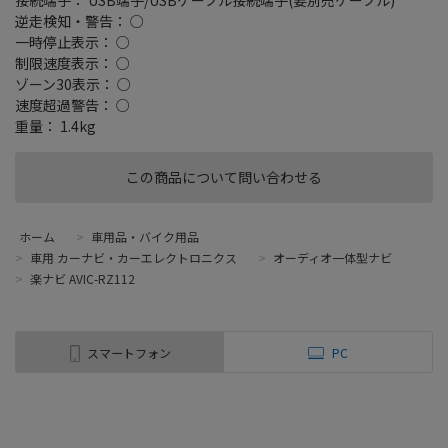
逆走検知・警告： ○
一時停止表示： ○
制限速度表示： ○
ゾーン30表示： ○
速度超過警告： ○
重量： 1.4kg
この商品について問い合わせる
ホーム
>
車用品・バイク用品
>
車用 カーナビ・カーエレクトロニクス
>
オーディオ一体型ナビ
>
楽ナビ AVIC-RZ112
スマートフォン
PC