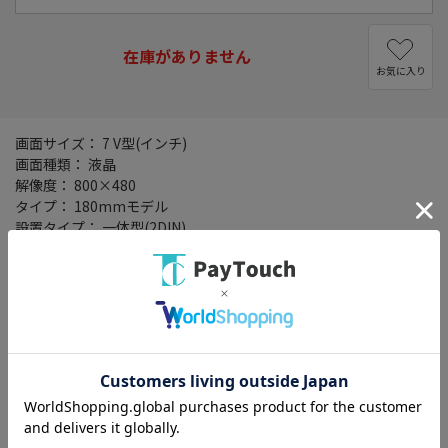
在庫がありません
お気に入り
画面サイズ： 7 V型(インチ)
画面種類： 液晶
解像度： 800×480
タイプ： 180mmモデル
設置タイプ： 一体型(2DIN)
記録メディアタイプ： メモリ
タッチパネル： ○
地図データ： MapFan
TVチューナー： ワンセグ(地デジ)
バックカメラ： 別売
ワイドFM： ○
ETC2.0： ○
VICSWIDE： ○
VICS： ○
スマートIC考慮検索： ○