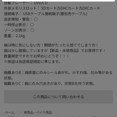
搭載プレーヤー： DVD/CD
外部メモリスロット： SDカード/SDHCカード/SDXCカード
接続端子： USBケーブル接続端子(要別売ケーブル)
逆走検知・警告： ○
一時停止表示： ○
ゾーン30表示： ○
重量： 2.1kg
箱は特に気にしない方！期間がたったら捨ててしまう方！
箱は少し破損していますが【新品・未使用品】でお買得です！
数量限定ですのでお早めにどうぞ！！！
※保証は当店保証規定に準じます。
箱難ありB：箱表面にのみシール剥がれ、かすれ傷、凹み等がある
状態。
箱難ありC：箱にのみ穴あきがあり、状態Bを伴う状態。
この商品について問い合わせる
ホーム
>
車用品・バイク用品