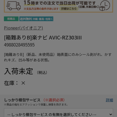
Pioneer(パイオニア)
[箱難ありB]楽ナビ AVIC-RZ303III
4988028495595
[箱難ありB]（新品、未使用品）箱表面にのみシール剥がれ、かす
れキズ、凹み等がある状態。
入荷未定
（税込）
在庫：
×
しっかり梱包サービス
（※選択必須）
詳細
※商品の箱をエアクッションで保護し損傷を防ぎます。