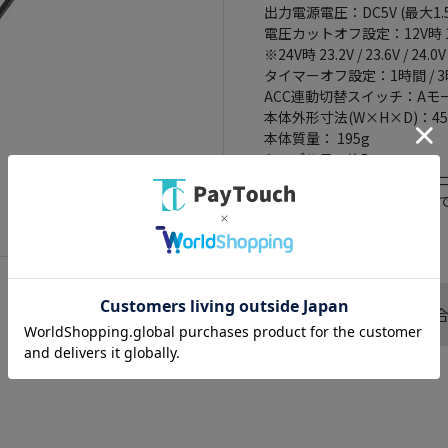
出力電源電圧：DC5V (最大1.5
電圧カットオフ設定：12V時 11.6V /
※24V時 23.2V / 23.6V / 24.0V 
タイマーオフ設定：1時間 / 3時間
ACC連動切替スイッチ：Aモー
本体外形寸法(W×H×D)：4
本体質量： 195g
ケーブル長：約5m
電源BOX本体 → ドライブレ
電源BOX本体 → 車両電源ま
動作温度 ： -10°～+60°
この商品へのお問い