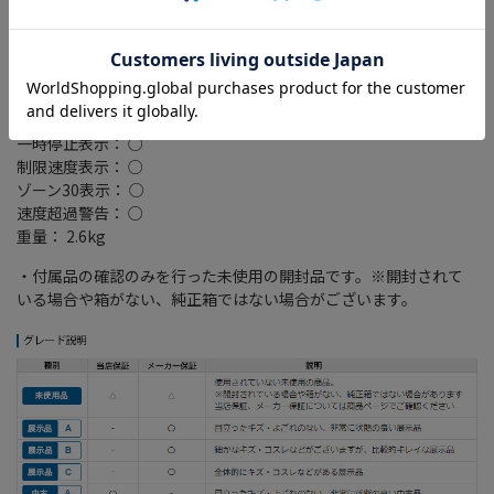
ミラーリング対応： ○
搭載プレーヤー： DVD/CD
外部メモリスロット： SDカード/SDHCカード/SDXCカード
接続端子： USB端子(要別売ケーブル)/USBケーブル接続端子(要別
売ケーブル)/HDMI端子(入力x1/出力x1)
逆走検知・警告： ○
一時停止表示： ○
制限速度表示： ○
ゾーン30表示： ○
速度超過警告： ○
重量： 2.6kg
・付属品の確認のみを行った未使用の開封品です。※開封されて
いる場合や箱がない、純正箱ではない場合がございます。