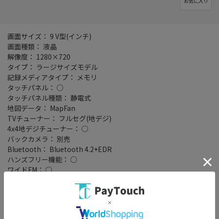
お気に入り
画面サイズ： 9 V型(インチ)
画面種類： 液晶
解像度： 1280×720
タイプ： ラージサイズモデル
記録メディアタイプ： メモリ
タッチパネル： ○
タッチパネル種類： 静電式
地図データ： MapFan
TVチューナー： フルセグ(地デジ)
4x4地デジチューナー： ○
バックカメラ： 別売
Bluetooth： Bluetooth 4.2+EDR
ハンズフリー機能： ○
ワイドFM： ○
ETC2.0： ○
VICSWIDE： ○
VICS： ○
スマートIC考慮検索： ○