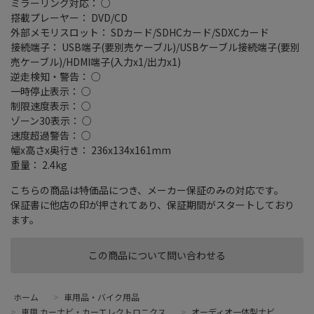
ミラーリング対応： ○
搭載プレーヤー： DVD/CD
外部メモリスロット： SDカード/SDHCカード/SDXCカード
接続端子： USB端子(要別売ケーブル)/USBケーブル接続端子(要別
売ケーブル)/HDMI端子(入力x1/出力x1)
逆走検知・警告： ○
一時停止表示： ○
制限速度表示： ○
ゾーン30表示： ○
速度超過警告： ○
幅x高さx奥行き： 236x134x161mm
重量： 2.4kg
こちらの商品は特価品につき、メーカー保証のみの対応です。
保証書に他店の印が押されてあり、保証期間がスタートしており
ます。
この商品について問い合わせる
ホーム
>
車用品・バイク用品
>
車用 カーナビ・カーエレクトロニクス
>
オーディオ一体型ナビ