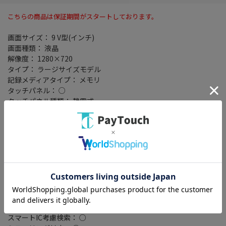
こちらの商品は保証期間がスタートしております。
画面サイズ： 9 V型(インチ)
画面種類： 液晶
解像度： 1280×720
タイプ： ラージサイズモデル
記録メディアタイプ： メモリ
タッチパネル： ○
タッチパネル種類： 静電式
地図データ： MapFan
TVチューナー： フルセグ(地デジ)
4x4地デジチューナー： ○
バックカメラ： 別売
Bluetooth： Bluetooth 5.2+EDR
ハンズフリー機能： ○
ワイドFM： ○
ETC2.0： ○
VICSWIDE： ○
VICS： ○
スマートIC考慮検索： ○